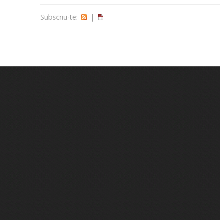
Subscriu-te:
|